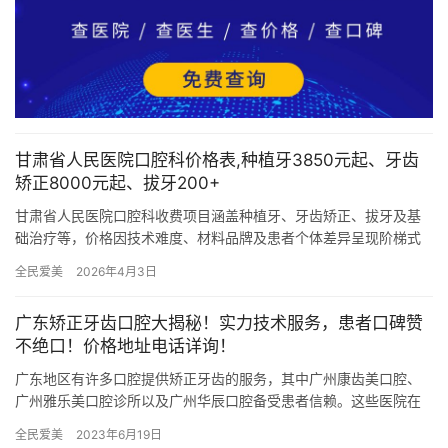
甘肃省人民医院口腔科价格表,种植牙3850元起、牙齿
矫正8000元起、拔牙200+
甘肃省人民医院口腔科收费项目涵盖种植牙、牙齿矫正、拔牙及基
础治疗等，价格因技术难度、材料品牌及患者个体差异呈现阶梯式
定价，以下为具体价格及分析： 种植牙项目 单颗常规种植牙：全流
全民爱美
2026年4月3日
程…
广东矫正牙齿口腔大揭秘！实力技术服务，患者口碑赞
不绝口！价格地址电话详询！
广东地区有许多口腔提供矫正牙齿的服务，其中广州康齿美口腔、
广州雅乐美口腔诊所以及广州华辰口腔备受患者信赖。这些医院在
矫正牙齿领域拥有丰富的经验和实力技术，为患者提供优质的服
全民爱美
2023年6月19日
务，深受…