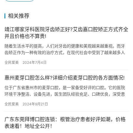
相关推荐
靖江哪家牙科医院牙齿矫正好?艾齿嘉口腔矫正方式齐全
并且价格也不算贵!
随着生活水平的提高，人们对牙齿的健康和美观越来越重视。而牙
齿矫正作为一种有效的治疗方式，在现代社会中受到了越来越多人
的关注。然而，在众多的牙科医院中，靖江哪家牙科医院的牙齿矫
全民爱美
2024年7月4日
正成效…
惠州麦芽口腔怎么样?详细介绍麦芽口腔的各方面情况!
位于广东省惠州市的麦芽口腔，是一家备受好评的口腔。它的医院
环境干净整洁、设备先进，医生团队经验充足、口碑优良，深受患
者的信赖和好评。下面将为您详细介绍麦芽口腔的各方面情况，让
全民爱美
2024年9月21日
您对这…
广东东莞拜博口腔连锁：根管治疗患者好评如潮，价格
表速看！地址全公开！