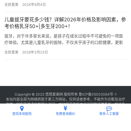
碑。2024年，哈尔滨远东口腔医院发布了新的牙齿矫正及牙冠价格
全民爱美
2024年9月4日
表…
儿童拔牙要花多少钱？详解2026年价格及影响因素，参
考价格乳牙50+|多生牙200+！
拔牙，对于许多家长来说，是孩子在成长过程中不可避免的一项医
疗体验。尤其是儿童乳牙的拔除，不仅关乎孩子的口腔健康，更影
响着他们未来的牙齿排列和咬合功能。那么，儿童拔牙到底要花多
全民爱美
2026年3月23日
少钱呢…
Copyright © 2023 悠悠爱美网 版权所有
鲁ICP备05003064号-1
本站内容全部为网络抓取于第三方网站，仅供读者参考，不能作为诊断及治疗
依据，如有不适请立即停止访问，本站将不承担由此引起的法律责任。如涉及
版权请
联系我们
删除。
查找本地医院
免费查询报价
联系人工客服