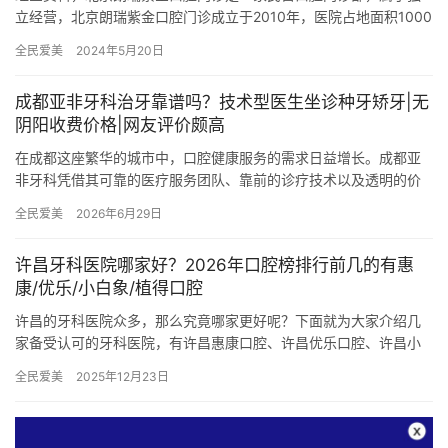
立经营，北京朗瑞紫金口腔门诊成立于2010年，医院占地面积1000
平方米，是经过北京市当地监管部门批准后成立的一家集口腔种…
全民爱美
2024年5月20日
成都亚非牙科治牙靠谱吗？技术型医生坐诊种牙矫牙|无
阴阳收费价格|网友评价颇高
在成都这座繁华的城市中，口腔健康服务的需求日益增长。成都亚
非牙科凭借其可靠的医疗服务团队、靠前的诊疗技术以及透明的价
格体系，成为了众多市民信赖的口腔健康守护者。本文将围绕成都
全民爱美
2026年6月29日
亚非牙…
许昌牙科医院哪家好？2026年口腔榜排行前几的有惠
康/优乐/小白象/植得口腔
许昌的牙科医院众多，那么究竟哪家更好呢？下面就为大家介绍几
家备受认可的牙科医院，有许昌惠康口腔、许昌优乐口腔、许昌小
白象口腔、许昌植得口腔，下面带大家一起探讨一下。 许昌惠康口
全民爱美
2025年12月23日
腔 …