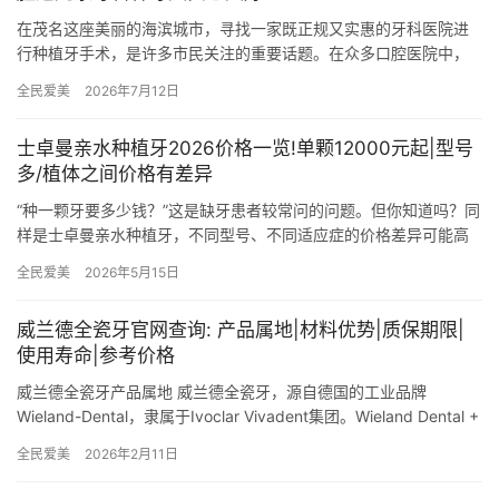
在茂名这座美丽的海滨城市，寻找一家既正规又实惠的牙科医院进
行种植牙手术，是许多市民关注的重要话题。在众多口腔医院中，
华美口腔、粤西牙科和佰年口腔凭借其出色的医疗服务、靠谱的技
全民爱美
2026年7月12日
术和实…
士卓曼亲水种植牙2026价格一览!单颗12000元起|型号
多/植体之间价格有差异
“种一颗牙要多少钱？”这是缺牙患者较常问的问题。但你知道吗？同
样是士卓曼亲水种植牙，不同型号、不同适应症的价格差异可能高
达数千元。2026年，士卓曼亲水种植牙单颗价格区间在1200…
全民爱美
2026年5月15日
威兰德全瓷牙官网查询: 产品属地|材料优势|质保期限|
使用寿命|参考价格
威兰德全瓷牙产品属地 威兰德全瓷牙，源自德国的工业品牌
Wieland-Dental，隶属于Ivoclar Vivadent集团。Wieland Dental +
Technik有限…
全民爱美
2026年2月11日