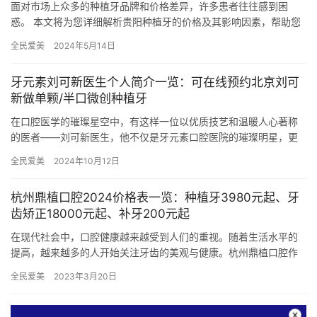
面对市场上众多的种植牙品牌和价格差异，许多患者往往感到困
惑。 本文将为您详细解析贵阳种植牙的价格及其影响因素，帮助您
做出明智的选择。 一、贵阳种植牙价格概览 在贵阳，种植牙的价格
全民爱美
2024年5月14日
因…
牙元素刘可新医生个人简介一览：可在线预约北京刘可
新做单颗/半口微创种植牙
在口腔医学的璀璨星空中，有这样一位以优质技艺和温暖人心著称
的医者——刘可新医生，他不仅是牙元素口腔医院的璀璨明星，更
是无数患者心中重获微笑的希望之光。今天，就让我们一起走进刘
全民爱美
2024年10月12日
可新医…
杭州鼎植口腔2024价格表一览：种植牙3980元起、牙
齿矫正18000元起、补牙200元起
在现代社会中，口腔健康越来越受到人们的重视。随着生活水平的
提高，越来越多的人开始关注牙齿的美观与健康。杭州鼎植口腔作
为一家正规的口腔医疗机构，以其优质的服务和新型的技术赢得了
全民爱美
2023年3月20日
众多患…