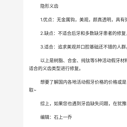
	隐形义齿 
	1.优点：无金属钩，美观，颜真透明，具
	2.缺点：不适合后牙和多数缺牙患者的修
	3.适合：追求美观并口腔基础还不错的人群
	以上是树脂、合金、纯钛等5种活动假牙材料的优缺点和适合人群，大家根据自身的具体情况和需求，可以选择
适合的义齿类型进行修复。 
	想要了解国内各地活动假牙价格的价格或是当地哪些口腔医院做活动假牙比较靠谱，联系在线接待人员即可获
取~ 
	综上，如果您也遇到牙齿缺失问题，在犹
	编辑：石上一乔