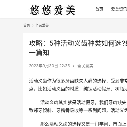
首页
爱美资讯
首页
全民爱美
攻略：5种活动义齿种类如何选?
一篇知
2023年9月30日 22:35
•
全民爱美
活动义齿作为很多牙齿缺失人群的选择，受到非
点，比如活动义齿的材质：纯钛活动假牙、树脂
	活动义齿其实就是活动假牙，我们牙齿缺失过后不仅会应先咀嚼还会影响美观，当然如果长期牙齿缺失更会导
致邻牙倾斜、牙槽骨吸收等一系列问题，活动义齿
	那么活动义齿的选择又是一门学问，市面上常见的义齿种类有以下五种，包括树脂托活动义齿、钴铬合金托义