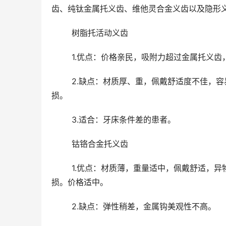
齿、纯钛金属托义齿、维他灵合金义齿以及隐形
	树脂托活动义齿 
	1.优点：价格亲民，吸附力超过金属托义齿，
	2.缺点：材质厚、重，佩戴舒适度不佳，容易产生异物感，需要长时间适应。导热性能差，易烫伤，易碎易毁
损。 
	3.适合：牙床条件差的患者。 
	钴铬合金托义齿 
	1.优点：材质薄，重量适中，佩戴舒适，异物感小，适应周期短。导热性能好，不易烫伤，刚性好，不易变形毁
损。价格适中。 
	2.缺点：弹性稍差，金属钩美观性不高。 