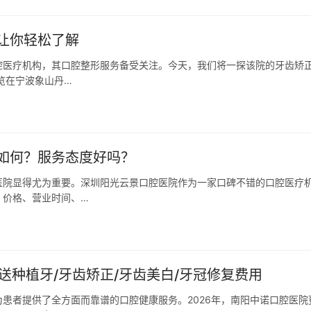
让你轻松了解
腔医疗机构，其口腔整形服务备受关注。今天，我们将一探该院的牙齿矫
览在宁波象山丹…
如何？服务态度好吗？
医院显得尤为重要。深圳阳光云景口腔医院作为一家口碑不错的口腔医疗
、价格、营业时间、…
送种植牙/牙齿矫正/牙齿美白/牙冠修复费用
患者提供了全方面而靠谱的口腔健康服务。2026年，南阳中诺口腔医院