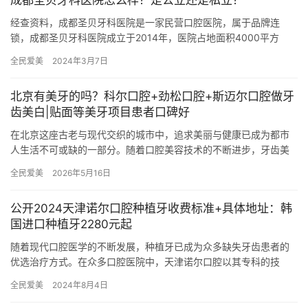
成都圣贝牙科医院怎么样？是公立还是私立？
经查资料，成都圣贝牙科医院是一家民营口腔医院，属于品牌连
锁，成都圣贝牙科医院成立于2014年，医院占地面积4000平方
米，是经过成都当地监管部门批准后成立的一家集种植牙、牙美容
全民爱美
2024年3月7日
修复…
北京有美牙的吗？科尔口腔+劲松口腔+斯迈尔口腔做牙
齿美白|贴面等美牙项目患者口碑好
在北京这座古老与现代交织的城市中，追求美丽与健康已成为都市
人生活不可或缺的一部分。随着口腔美容技术的不断进步，牙齿美
白、贴面等美牙项目日益受到追捧，成为了提升个人形象、自信笑
全民爱美
2026年5月16日
容的秘…
公开2024天津诺尔口腔种植牙收费标准+具体地址：韩
国进口种植牙2280元起
随着现代口腔医学的不断发展，种植牙已成为众多缺失牙齿患者的
优选治疗方式。在众多口腔医院中，天津诺尔口腔以其专科的技
术、优质的服务和实惠的价格，赢得了广大市民的信赖和好评。本
全民爱美
2024年8月4日
文将对天…