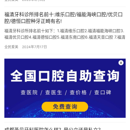
三家公…
福清牙科诊所排名前十:维乐口腔/福能海峡口腔/优贝口
腔/德恒口腔种牙正畸有名!
福清牙科诊所排名前十如下：1.福清维乐口腔2.福清福能海峡口腔3.
福清优贝口腔4.福清德恒口腔5.福清东南口腔6.福清天音口腔 7.福清
茉莉口腔8.福清华南口腔9.福清美特尔口腔1…
全民爱美
2024年7月17日