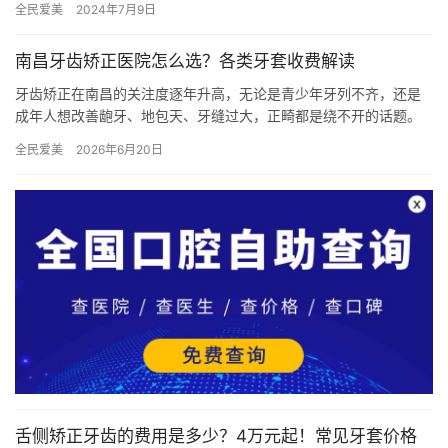
全民爱美
2024年7月9日
素。那…
南昌牙齿矫正医院怎么选？各类牙套收费解读
牙齿矫正在南昌的关注度逐年升高，无论是青少年牙列不齐，还是
成年人想改善龅牙、地包天、牙缝过大，正畸都是绕不开的话题。
但面对市场上从几千到数万元不等的报价，以及金属、陶瓷、隐
全民爱美
2026年6月20日
形、舌侧…
舌侧矫正牙齿的费用是多少？4万元起！常见牙套价格