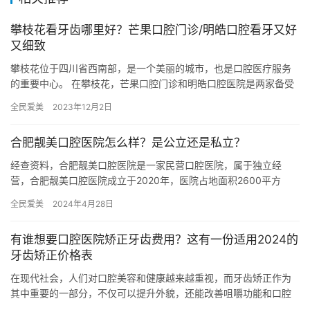
攀枝花看牙齿哪里好？芒果口腔门诊/明皓口腔看牙又好
又细致
攀枝花位于四川省西南部，是一个美丽的城市，也是口腔医疗服务
的重要中心。 在攀枝花，芒果口腔门诊和明皓口腔医院是两家备受
推崇的靠谱口腔医疗机构。 下面将详细介绍这两家医院在看牙方面
全民爱美
2023年12月2日
的…
合肥靓美口腔医院怎么样？是公立还是私立？
经查资料，合肥靓美口腔医院是一家民营口腔医院，属于独立经
营，合肥靓美口腔医院成立于2020年，医院占地面积2600平方
米，是经过合肥当地监管部门批准后成立的一家集口腔内科、口腔
全民爱美
2024年4月28日
外科…
有谁想要口腔医院矫正牙齿费用？这有一份适用2024的
牙齿矫正价格表
在现代社会，人们对口腔美容和健康越来越重视，而牙齿矫正作为
其中重要的一部分，不仅可以提升外貌，还能改善咀嚼功能和口腔
健康。然而，很多人在选择口腔医院进行矫正时，都会关注价格因