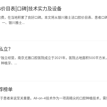
6价目表|口碑|技术实力及设备
收费，在当地积累了良好口碑。本文将从银川雅士洁口腔价目表、患者口
 一、银川雅士…
私立？
独立经营，南京尤雅口腔医院成立于2021年，医院占地面积500平方米
、种植牙、…
推荐榜单
对于患者来说至关重要。All-on-4技术作为一项高精尖的口腔种植技术，需