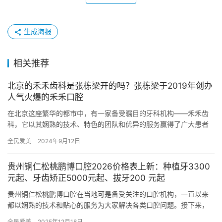
生成海报
相关推荐
北京的禾禾齿科是张栋梁开的吗？张栋梁于2019年创办
人气火爆的禾禾口腔
在北京这座繁华的都市中，有一家备受瞩目的牙科机构——禾禾齿
科，它以其娴熟的技术、特色的团队和优异的服务赢得了广大患者
的信赖与好评。而这一切的成就，离不开一个人，那就是禾禾齿科
全民爱美
2024年9月12日
的创办…
贵州铜仁松桃鹏博口腔2026价格表上新：种植牙3300
元起、牙齿矫正5000元起、拔牙200 元起
贵州铜仁松桃鹏博口腔在当地可是备受关注的口腔机构，一直以来
都以娴熟的技术和贴心的服务为大家解决各类口腔问题。接下来，
咱们就一起详细看看这家口腔机构的价格表：种植牙3300元起、牙
全民爱美
2025年12月18日