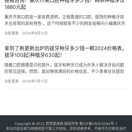
投稿咨询！重庆齐美口腔种植牙多少钱？韩系种植牙仅
1880元起
重庆齐美口腔是一家收费透明，正规靠谱的口腔，医院的种植牙技
术也非常的具有特色·，这个时候就有不少的网友投稿问小编重庆齐
美口腔做种植牙多少钱？下边今天就带打击详细的了解一下重庆齐
全民爱美
2024年9月12日
美口…
拿到了新更新出炉的拔牙种牙多少钱一颗2024价格表，
拔牙100起|种植牙630起！
随着口腔健康意识的提升，拔牙和种牙已成为许多人解决牙齿问题
的常见选择。然而，面对琳琅满目的价格信息，不少患者往往感到
困惑。本文将为您详细梳理2024年拔牙与种牙的价格表，帮助您更
全民爱美
2024年7月17日
清…
Copyright © 2023 悠悠爱美网 版权所有
鲁ICP备05003064号-1
本站内容全部为网络抓取于第三方网站，仅供读者参考，不能作为诊断及治疗