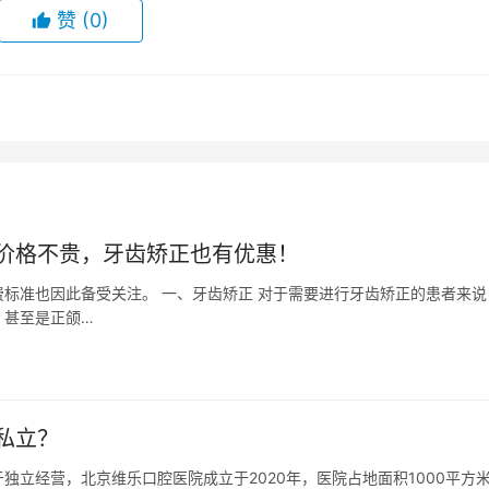
赞
(0)
价格不贵，牙齿矫正也有优惠！
标准也因此备受关注。 一、牙齿矫正 对于需要进行牙齿矫正的患者来说
，甚至是正颌…
私立？
立经营，北京维乐口腔医院成立于2020年，医院占地面积1000平方