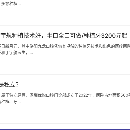
、多颗种植…
宇航种植技术好，半口全口可做/种植牙3200元起
展日新月异，其中洛阳九龙口腔凭借其卓然的种植牙技术和出色的医疗团
长和丁宇航医生，…
是私立？
属于独立经营，深圳优悦口腔门诊部成立于2022年，医院占地面积500
齿种植、牙…