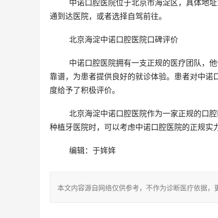
	中诺口腔医院位于北京市海淀区，具体地址为北京市海淀区北四环西路9-1号银谷大厦配楼。患者可乘坐公共交
通到达医院，或者选择自驾前往。
	北京海淀中诺口腔医院口碑评价 
	中诺口腔医院拥有一支正规的医疗团队，他们经验充足，服务周到，深受患者信赖。医院环境整洁舒适，设备
靠谱，为患者提供良好的就诊体验。患者对中诺
度给予了积极评价。
	北京海淀中诺口腔医院作为一家正规的口腔医院，在2024年将继续为患者提供优质的种植牙服务。患者在选择
种植牙医院时，可以考虑中诺口腔医院的正规实
	编辑：于姩姩
本文内容源自网络仅供参考，不作为诊断医疗依据，