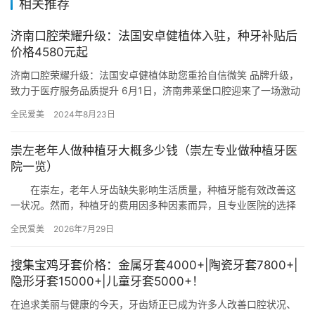
相关推荐
济南口腔荣耀升级：法国安卓健植体入驻，种牙补贴后
价格4580元起
济南口腔荣耀升级：法国安卓健植体助您重拾自信微笑 品牌升级，
致力于医疗服务品质提升 6月1日，济南弗莱堡口腔迎来了一场激动
人心的时刻，品牌装修升级揭幕式暨安卓健植体独研签约仪式在这…
全民爱美
2024年8月23日
崇左老年人做种植牙大概多少钱（崇左专业做种植牙医
院一览）
在崇左，老年人牙齿缺失影响生活质量，种植牙能有效改善这
一状况。然而，种植牙的费用因多种因素而异，且专业医院的选择
也会影响最终效果。下面我们将为大家介绍崇左老年人做种植牙的
全民爱美
2026年7月29日
大概花…
搜集宝鸡牙套价格：金属牙套4000+|陶瓷牙套7800+|
隐形牙套15000+|儿童牙套5000+！
在追求美丽与健康的今天，牙齿矫正已成为许多人改善口腔状况、