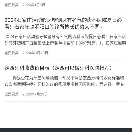
种植牙1980元起、牙齿矫正6000元起、洗牙50元起 一、…
全民爱美
2026年1月6日
2024石家庄活动假牙塑钢牙有名气的齿科医院夏日必
看！石家庄赵明阳口腔诊所擅长优势大不同~
2024石家庄活动假牙塑钢牙有名气的齿科医院夏日必看！石家庄活
动假牙塑钢牙口腔医院上榜名单排名前十的分别是：1，石家庄赵明
阳口腔诊所2，石家庄中诺口腔医院3，石家庄和协口腔医院4，…
全民爱美
2024年9月20日
定西牙科收费价目表（定西可以做牙科医院推荐）
你是否在为牙齿问题烦恼，却又不清楚定西牙科的收费标准和
该去哪家医院呢？牙科治疗的费用受多种因素影响，而选择一家专
业的牙科医院能让你更安心。下面，我们将为你呈现定西牙科的收
全民爱美
2026年7月29日
费情况…