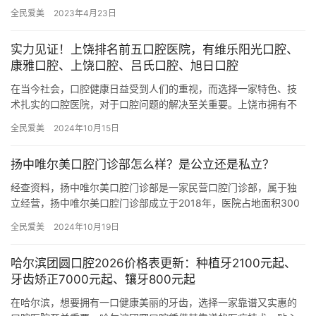
笑容。作为一项技术含量较高的牙齿修复方式，种植牙需要特色的
全民爱美
2023年4月23日
医疗团…
实力见证！上饶排名前五口腔医院，有维乐阳光口腔、
康雅口腔、上饶口腔、吕氏口腔、旭日口腔
在当今社会，口腔健康日益受到人们的重视，而选择一家特色、技
术扎实的口腔医院，对于口腔问题的解决至关重要。上饶市拥有不
少口腔医院，但其中的前五家备受关注，它们分别是江西上饶维乐
全民爱美
2024年10月15日
阳光口…
扬中唯尔美口腔门诊部怎么样？是公立还是私立？
经查资料，扬中唯尔美口腔门诊部是一家民营口腔门诊部，属于独
立经营，扬中唯尔美口腔门诊部成立于2018年，医院占地面积300
平方米，是经过镇江市当地监管部门批准后成立的一家集活动义齿…
全民爱美
2024年10月19日
哈尔滨团圆口腔2026价格表更新：种植牙2100元起、
牙齿矫正7000元起、镶牙800元起
在哈尔滨，想要拥有一口健康美丽的牙齿，选择一家靠谱又实惠的