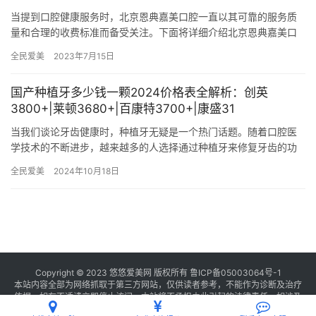
当提到口腔健康服务时，北京恩典嘉美口腔一直以其可靠的服务质
量和合理的收费标准而备受关注。下面将详细介绍北京恩典嘉美口
腔的服务项目收费标准~ 项目介绍与价格表 牙齿清洁与美白 超声
全民爱美
2023年7月15日
波…
国产种植牙多少钱一颗2024价格表全解析：创英
3800+|莱顿3680+|百康特3700+|康盛31
当我们谈论牙齿健康时，种植牙无疑是一个热门话题。随着口腔医
学技术的不断进步，越来越多的人选择通过种植牙来修复牙齿的功
能和美观。而在众多种植牙品牌中，国产种植牙因其性价比高、质
全民爱美
2024年10月18日
量可靠…
Copyright © 2023 悠悠爱美网 版权所有
鲁ICP备05003064号-1
本站内容全部为网络抓取于第三方网站，仅供读者参考，不能作为诊断及治疗
依据，如有不适请立即停止访问，本站将不承担由此引起的法律责任。如涉及
版权请
联系我们
删除。