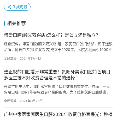
生成海报
相关推荐
博爱口腔(顺义双兴店)怎么样？是公立还是私立？
经查资料，博爱口腔(顺义双兴店)是一家民营口腔门诊部，属于连锁
品牌，博爱口腔(顺义双兴店)成立于2020年，医院占地面积1000平
方米，是经过北京当地监管部门批准后成立的一家集口腔…
全民爱美
2024年8月4日
选正规的口腔看牙非常重要！贵阳牙美家口腔特色项目
多医生技术好收费合理是不错的选择！
在繁忙的生活中，我们常常忽略了口腔健康的重要性。然而，一直
忽略口腔问题可能会导致更严峻的疾病。为了维护您的口腔健康，
选择一家正规、信誉良好的口腔诊所至关重要。贵阳牙美家口腔就
全民爱美
2024年9月26日
是您值…
广州中家医家庭医生口腔2026年收费价格表曝光：种植