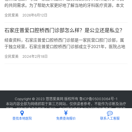
的共同需求。为了帮助大家更好地了解当地的牙科医疗资源，本文
将揭晓市民认可度高的九家有名的牙科诊所，并简要介绍它们各自
全民爱美
2026年6月12日
的优势…
石家庄普爱口腔桥西门诊部怎么样？是公立还是私立？
经查资料，石家庄普爱口腔桥西门诊部是一家民营口腔门诊部，属
于独立经营，石家庄普爱口腔桥西门诊部成立于2021年，医院占地
面积1000平方米，是经过石家庄当地监管部门批准后成立的一家…
全民爱美
2024年2月18日
Copyright © 2023 悠悠爱美网 版权所有
鲁ICP备05003064号-1
本站内容全部为网络抓取于第三方网站，仅供读者参考，不能作为诊断及治疗
依据，如有不适请立即停止访问，本站将不承担由此引起的法律责任。如涉及
版权请
联系我们
删除。
查找本地医院
免费查询报价
联系人工客服