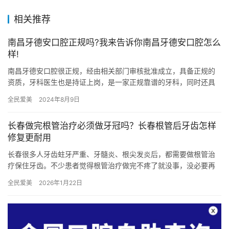
相关推荐
南昌牙德安口腔正规吗?我来告诉你南昌牙德安口腔怎么
样!
南昌牙德安口腔很正规，经由相关部门审核批准成立，具备正规的
资质，牙科医生也是持证上岗，是一家正规靠谱的牙科，同时还具
备雄厚的实力，优势显著！ 一、南昌牙德安口腔正规吗？ 南昌牙德
全民爱美
2024年8月9日
安…
长春做完根管治疗必须做牙冠吗？长春根管后牙齿怎样
修复更耐用
长春很多人牙齿蛀牙严重、牙髓炎、根尖发炎后，都需要做根管治
疗保住牙齿。不少患者觉得根管治疗做完不疼了就没事，没必要再
花钱做牙冠修复，直接裸牙使用，时间久了牙齿变脆、崩裂、劈
全民爱美
2026年1月22日
断，最后…