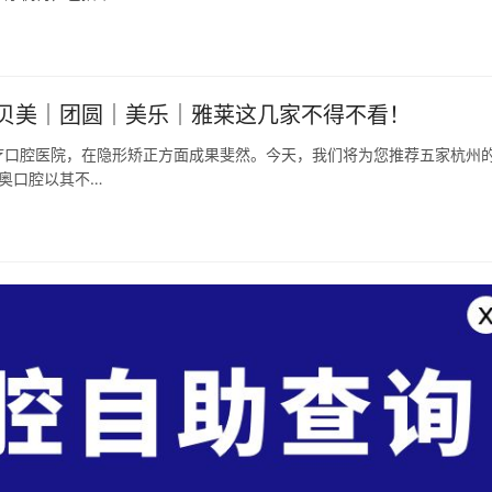
贝美｜团圆｜美乐｜雅莱这几家不得不看！
疗口腔医院，在隐形矫正方面成果斐然。今天，我们将为您推荐五家杭州
美奥口腔以其不…