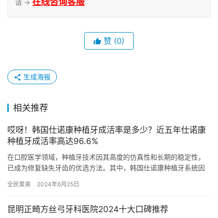
在线咨询客服
请 →
赞
(0)
生成海报
相关推荐
哎呀！韩国仕诺康种植牙成活率是多少？近五年仕诺康
种植牙成活率高达96.6%
在口腔医学领域，种植牙技术因其高度的仿真性和长期的稳定性，
已成为修复缺失牙齿的优选方法。其中，韩国仕诺康种植牙系统因
其优异的性能和广泛的适用性，备受患者和医生的青睐。本文将围
全民爱美
2024年6月25日
绕韩国…
昆明正畸方丝弓牙科医院2024十大口碑推荐