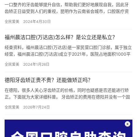
一口整齐的牙齿能够提升自信，帮助我们更好地展现自我，因此牙
齿矫正日益受到人们的重视，昆明作为云南省会城市，口腔医疗资
源丰富，那么，在众多口腔医院中，哪家更值得选择呢？本文将为
全民爱美
2024年4月30日
您揭晓…
福州晨洁口腔(万达店)怎么样？是公立还是私立？
经查资料，福州晨洁口腔(万达店)是一家民营口腔门诊部，属于独立
经营，福州晨洁口腔(万达店)成立于2021年，医院占地面积1000平
方米，是经过福州市当地监管部门批准后成立的一家集口…
全民爱美
2024年1月26日
德阳牙齿矫正贵不贵？还能做矫正吗？
在德阳，很多人关心牙齿矫正的价格，同时也疑惑是否还能进行矫
正。下面就为大家详细科普。 牙齿矫正的费用在德阳并没有一个固
定标准，它受到多种因素影响。首先是矫正方式。传统金属托槽矫
全民爱美
2026年7月24日
正价…