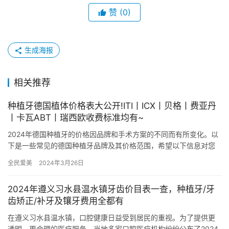
赞
(0)
生成海报
相关推荐
种植牙德国植体价格表大公开!ITI丨ICX丨贝格丨费亚丹
丨卡瓦ABT丨瑞西欧收费标准均有~
2024年德国种植牙的价格因品牌和手术方案的不同而有所变化。以
下是一些常见的德国种植牙品牌及其价格范围，希望以下信息对您
有所帮助~1.德国贝格（bego）种植体：8000元起/颗贝…
全民爱美
2024年3月26日
2024年遵义习水县温水镇牙齿价目表一查，种植牙/牙
齿矫正/补牙及镶牙费用全都有
在遵义习水县温水镇，口腔健康日益受到居民的重视。为了提供更
透明、更合理的医疗服务，当地多家口腔医疗机构纷纷公布了2024