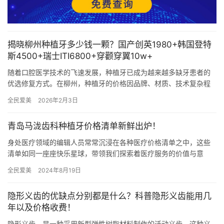
揭晓柳州种植牙多少钱一颗？国产创英1980+韩国登特
斯4500+瑞士ITI6800+穿颧穿翼10w+
随着口腔医学技术的飞速发展，种植牙已成为越来越多缺牙患者的
优选修复方式。在柳州，种植牙的价格因品牌、材质、技术复杂程
度及患者口腔状况等因素而有所差异。本文将为您详细解析柳州地
全民爱美
2026年2月3日
区几种…
青岛马泷齿科种植牙价格清单新鲜出炉！
身处医疗领域的编辑人员常常沉浸在各种医疗价格清单之中，这些
清单如同一座座快乐星球，带领我们探索着医疗服务的价值与意
义。而今，让我们一同来探索一下青岛马泷齿科的价格表，其中包
全民爱美
2024年8月19日
括种植牙…
隐形义齿的优缺点分别都是什么？科普隐形义齿能用几
年以及价格收费！
隐形义齿，是一种采用新型弹性树脂材料制作的活动义齿。这种义