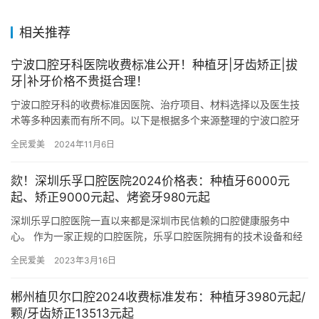
相关推荐
宁波口腔牙科医院收费标准公开！种植牙|牙齿矫正|拔
牙|补牙价格不贵挺合理！
宁波口腔牙科的收费标准因医院、治疗项目、材料选择以及医生技
术等多种因素而有所不同。以下是根据多个来源整理的宁波口腔牙
科部分项目的收费标准概览： 一、种植牙 国产种植牙：价格范围在
全民爱美
2024年11月6日
2…
欻！深圳乐孚口腔医院2024价格表：种植牙6000元
起、矫正9000元起、烤瓷牙980元起
深圳乐孚口腔医院一直以来都是深圳市民信赖的口腔健康服务中
心。 作为一家正规的口腔医院，乐孚口腔医院拥有的技术设备和经
验充足的医护团队，致力于为患者提供高质量的口腔诊疗服务。 无
全民爱美
2023年3月16日
论是…
郴州植贝尔口腔2024收费标准发布：种植牙3980元起/
颗/牙齿矫正13513元起