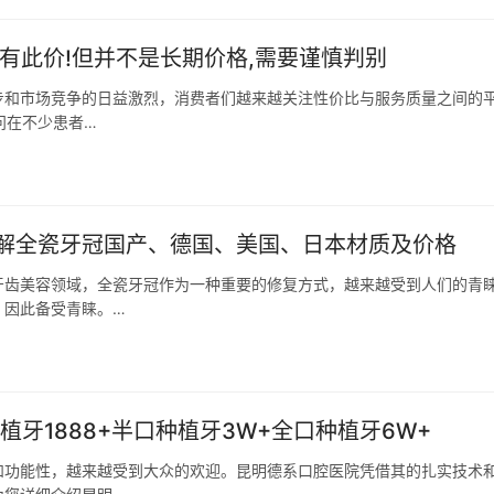
确有此价!但并不是长期价格,需要谨慎判别
步和市场竞争的日益激烈，消费者们越来越关注性价比与服务质量之间的
问在不少患者…
解全瓷牙冠国产、德国、美国、日本材质及价格
牙齿美容领域，全瓷牙冠作为一种重要的修复方式，越来越受到人们的青
，因此备受青睐。…
牙1888+半口种植牙3W+全口种植牙6W+
和功能性，越来越受到大众的欢迎。昆明德系口腔医院凭借其的扎实技术