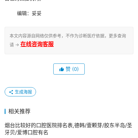
	编辑：妥妥
本文内容源自网络仅供参考，不作为诊断医疗依据，更多查询
在线咨询客服
请 →
赞
(0)
生成海报
相关推荐
烟台比较好的口腔医院排名表,德韩/壹颗芽/胶东半岛/圣
牙贝/爱博口腔有名