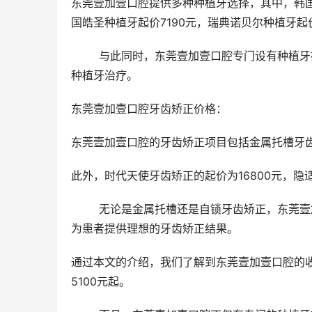
东莞壹加壹口腔提供多种种植牙选择，其中，韩国
国皓圣种植牙起价7190元，瑞典诺贝尔种植牙起
	与此同时，东莞壹加壹口腔专门设有种植牙操作区域，并高度重视消毒工作，设备齐全，可为患者提供可靠的
种植牙治疗。
东莞壹加壹口腔牙齿矫正价格： 
东莞壹加壹口腔的牙齿矫正项目包括金属托槽牙齿矫
此外，时代天使牙齿矫正的起价为16800元，隐
	无论是金属托槽还是自锁牙齿矫正，东莞壹加壹口腔都注重美学设计，能够从多方面综合考虑牙列不齐问题，
为患者提供理想的牙齿矫正结果。
通过本文的介绍，我们了解到东莞壹加壹口腔的收
5100元起。