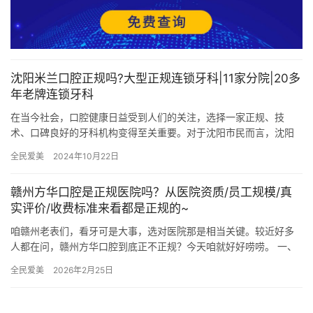
沈阳米兰口腔正规吗?大型正规连锁牙科|11家分院|20多
年老牌连锁牙科
在当今社会，口腔健康日益受到人们的关注，选择一家正规、技
术、口碑良好的牙科机构变得至关重要。对于沈阳市民而言，沈阳
米兰口腔堪称一颗璀璨的明珠。在此，我们将为您探讨沈阳米兰口
全民爱美
2024年10月22日
腔的正规…
赣州方华口腔是正规医院吗？从医院资质/员工规模/真
实评价/收费标准来看都是正规的~
咱赣州老表们，看牙可是大事，选对医院那是相当关键。较近好多
人都在问，赣州方华口腔到底正不正规？今天咱就好好唠唠。 一、
赣州方华口腔医院资质杠杠滴 要知道一家医院正不正规，资质是首
全民爱美
2026年2月25日
要…