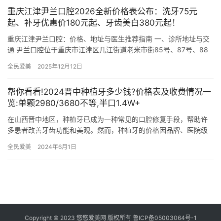
重庆江津尹兰口腔2026全新价格表公布：洗牙75元
起、补牙优惠价180元起、牙齿美白380元起！
重庆江津尹兰口腔：价格、地址与医生推荐指南 一、诊所地址与交
通 尹兰口腔位于重庆市江津区几江街道老米市街85号、87号、88
号、89号、77号、79号，地处江津区老城区核心地段，周…
全民爱美
2025年12月12日
帮你看看!2024晋中种植牙多少钱?价格表及收费情况一
览:单颗2980/3680不等,半口1.4W+
在山西晋中地区，种植牙已成为一种常见的口腔修复手段，帮助许
多患者改善牙齿功能和美观。然而，种植牙的价格因品牌、医院级
别和个人口腔状况的不同而有所差异。以下是晋中地区种植牙的价
全民爱美
2024年6月1日
格表及…
Copyright © 2023 悠悠爱美网 版权所有
鲁ICP备05003064号-1