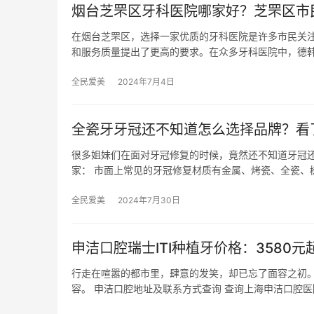
烟台芝罘区牙科医院哪家好？芝罘区市
在烟台芝罘区，选择一家优质的牙科医院是许多市民关
和服务质量提出了更高的要求。在众多牙科医院中，德
全民爱美
2024年7月4日
全瓷牙牙冠还不知道怎么选择品牌？看
很多姐妹们在面对牙冠修复的时候，竟然还不知道牙冠还
家： 市面上常见的牙冠修复材质有金属、烤瓷、全瓷、
全民爱美
2024年7月30日
申洁口腔瑞士ITI种植牙价格：3580
行走在喧嚣的都市里，肆意的发笑，却已忘了面容之初
容。 申洁口腔地址及联系方式查询 查询上海申洁口腔