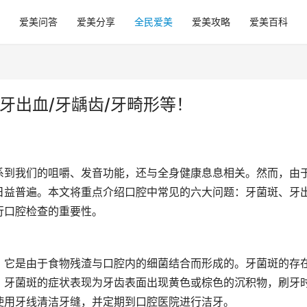
爱美问答
爱美分享
全民爱美
爱美攻略
爱美百科
牙出血/牙龋齿/牙畸形等！
系到我们的咀嚼、发音功能，还与全身健康息息相关。然而，由
日益普遍。本文将重点介绍口腔中常见的六大问题：牙菌斑、牙
行口腔检查的重要性。
。它是由于食物残渣与口腔内的细菌结合而形成的。牙菌斑的存
。牙菌斑的症状表现为牙齿表面出现黄色或棕色的沉积物，刷牙
使用牙线清洁牙缝，并定期到口腔医院进行洁牙。