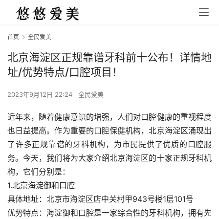
首页
全民爱美
北京海淀区正规靠谱牙科前十公布！详情地
址/优势特点/口腔项目！
2023年9月12日 22:24
全民爱美
近年来，随着健康意识的增强，人们对口腔健康的重视程度
也日益提高。作为重要的口腔保健机构，北京海淀区涌现出
了许多正规靠谱的牙科机构，为市民提供了优质的口腔服
务。今天，我们将为大家介绍北京海淀区的十家正规牙科机
构，它们分别是：
1.北京海淀御和口腔
具体地址：北京市海淀区店中关村甲943号楼1层101号
优势特点：海淀御和口腔是一家综合性的牙科机构，拥有先