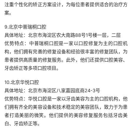
注重个性化的矫正方案设计，为每位患者提供适合的治疗方
案。
9.北京中普瑞桐口腔
具体地址：北京市海淀区农大南路88号1号楼一层，二层
优势特点：中普瑞桐口腔是一家以口腔修复为主的口腔机
构，他们拥有完善的修复设备和经验很丰富的修复团队，为
患者提供高质量的修复服务。此外，他们还提供口腔美容、
牙齿矫正等多项口腔项目。
10.北京华悦口腔
具体地址：北京市海淀区八家嘉园底商24-3号
优势特点：华悦口腔是一家以牙齿美容为主的口腔机构，他
们拥有齐全的美容设备和技术稳定的美容团队，致力于为患
者打造美丽的微笑。他们提供的美容修复服务包括牙齿美
白、牙齿矫正等。