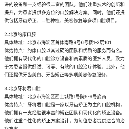
进的设备和一支经验很丰富的团队。他们注重技术的创新和
提升，为患者提供多方位的口腔解决方案。同时，他们还提
供包括牙齿矫正、口腔种植、美容修复等多项口腔项目。
2.北京约康口腔
具体地址：北京市海淀区首体南路9号6号楼1-2层101
优势特点：约康口腔以其过硬的团队和优质的服务而有名。
他们拥有现代化的口腔诊疗设备和高素质的医护人员，致力
于为患者提供舒适、可靠、有效的口腔治疗体验。此外，他
们还提供牙齿美白、牙齿矫正等多项美容修复服务。
3.北京牙将君口腔
具体地址：北京市海淀区西土城路1号院6-9号底商
优势特点：牙将君口腔是一家以牙齿矫正为主的口腔机构，
他们拥有一支经验很丰富的矫正团队和现代化的矫正设备。
他们注重个性化的矫正方案设计，为每位患者提供适合的治
疗方案。