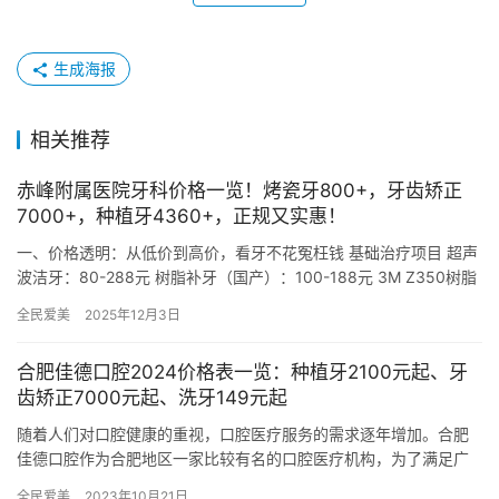
生成海报
相关推荐
赤峰附属医院牙科价格一览！烤瓷牙800+，牙齿矫正
7000+，种植牙4360+，正规又实惠！
一、价格透明：从低价到高价，看牙不花冤枉钱 基础治疗项目 超声
波洁牙：80-288元 树脂补牙（国产）：100-188元 3M Z350树脂
补牙：350-726元 根管治疗：500…
全民爱美
2025年12月3日
合肥佳德口腔2024价格表一览：种植牙2100元起、牙
齿矫正7000元起、洗牙149元起
随着人们对口腔健康的重视，口腔医疗服务的需求逐年增加。合肥
佳德口腔作为合肥地区一家比较有名的口腔医疗机构，为了满足广
大顾客的需求，提供了多种口腔治疗方案和服务。本文将详细介绍
全民爱美
2023年10月21日