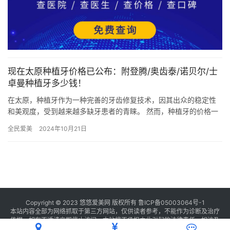
现在太原种植牙价格已公布：附登腾/奥齿泰/诺贝尔/士
卓曼种植牙多少钱！
在太原，种植牙作为一种完善的牙齿修复技术，因其出众的稳定性
和美观度，受到越来越多缺牙患者的青睐。 然而，种植牙的价格一
直是大家关注的焦点。本文将详细解析太原地区种植牙的价格，帮
全民爱美
2024年10月21日
助大…
Copyright © 2023 悠悠爱美网 版权所有
鲁ICP备05003064号-1
本站内容全部为网络抓取于第三方网站，仅供读者参考，不能作为诊断及治疗
依据，如有不适请立即停止访问，本站将不承担由此引起的法律责任。如涉及
版权请
联系我们
删除。