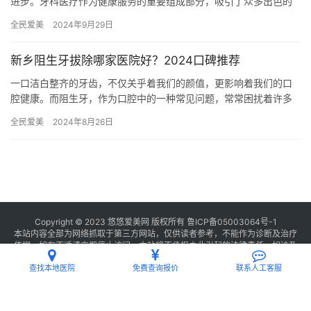
进步。牙科医疗作为健康服务的重要组成部分，吸引了众多出色的
牙科医院和机构入驻。面对众多选择，患者往往难以决定哪家牙科
全民爱美
2024年9月29日
医院更…
新乡阻生牙拔除哪家医院好？2024口碑推荐
一口洁白整齐的牙齿，不仅关乎着我们的颜值，更影响着我们的口
腔健康。而阻生牙，作为口腔中的一种常见问题，常常困扰着许多
人。对于新乡的市民来说，选择一家靠谱的口腔医院进行阻生牙拔
全民爱美
2024年8月26日
除显得…
Copyright © 2023 悠悠爱美网 版权所有
鲁ICP备05003064号-1
本站内容全部为网络抓取于第三方网站，仅供读者参考，不能作为诊断及治疗
依据，如有不适请立即停止访问，本站将不承担由此引起的法律责任。如涉及
版权请
联系我们
删除。
查找本地医院
免费查询报价
联系人工客服