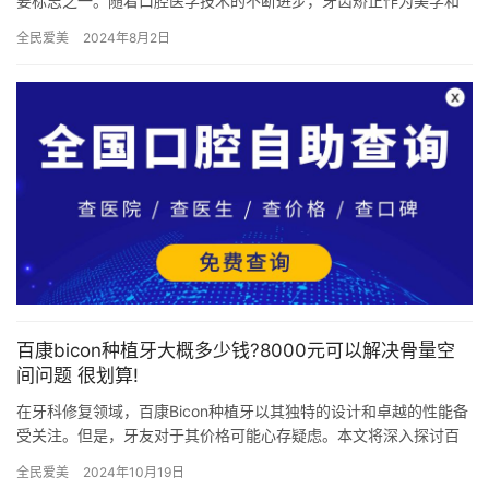
要标志之一。随着口腔医学技术的不断进步，牙齿矫正作为美学和
健康并重的治疗手段受到越来越多人的关注和青睐。而在宜宾，有
全民爱美
2024年8月2日
一家口…
百康bicon种植牙大概多少钱?8000元可以解决骨量空
间问题 很划算!
在牙科修复领域，百康Bicon种植牙以其独特的设计和卓越的性能备
受关注。但是，牙友对于其价格可能心存疑虑。本文将深入探讨百
康Bicon种植牙的价格、优势，一起来看看吧！ 百康Bic…
全民爱美
2024年10月19日