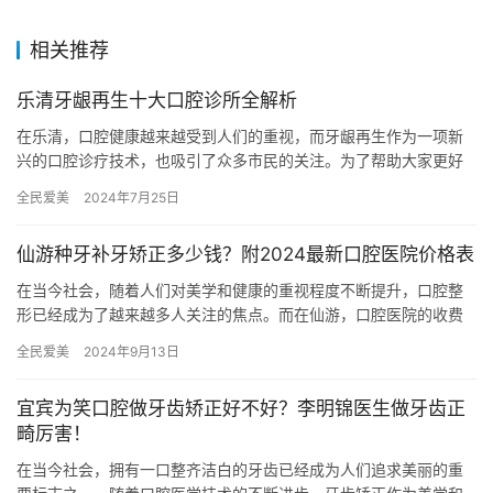
相关推荐
乐清牙龈再生十大口腔诊所全解析
在乐清，口腔健康越来越受到人们的重视，而牙龈再生作为一项新
兴的口腔诊疗技术，也吸引了众多市民的关注。为了帮助大家更好
地选择合适的口腔医疗机构，本文将对乐清牙龈再生十大口腔诊所
全民爱美
2024年7月25日
进行全…
仙游种牙补牙矫正多少钱？附2024最新口腔医院价格表
在当今社会，随着人们对美学和健康的重视程度不断提升，口腔整
形已经成为了越来越多人关注的焦点。而在仙游，口腔医院的收费
情况也备受人们关注。针对仙游口腔医院的价格表，我们进行了一
全民爱美
2024年9月13日
番整理…
宜宾为笑口腔做牙齿矫正好不好？李明锦医生做牙齿正
畸厉害！
在当今社会，拥有一口整齐洁白的牙齿已经成为人们追求美丽的重