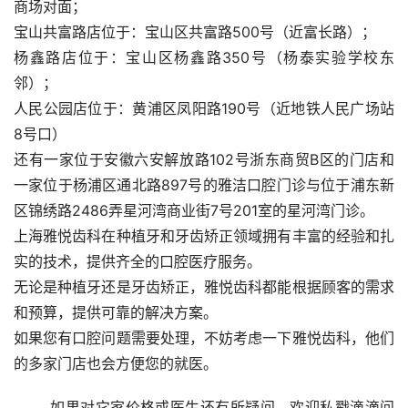
商场对面；
宝山共富路店位于：宝山区共富路500号（近富长路）；
杨鑫路店位于：宝山区杨鑫路350号（杨泰实验学校东
邻）；
人民公园店位于：黄浦区凤阳路190号（近地铁人民广场站
8号口）
还有一家位于安徽六安解放路102号浙东商贸B区的门店和
一家位于杨浦区通北路897号的雅洁口腔门诊与位于浦东新
区锦绣路2486弄星河湾商业街7号201室的星河湾门诊。
上海雅悦齿科在种植牙和牙齿矫正领域拥有丰富的经验和扎
实的技术，提供齐全的口腔医疗服务。
无论是种植牙还是牙齿矫正，雅悦齿科都能根据顾客的需求
和预算，提供可靠的解决方案。
如果您有口腔问题需要处理，不妨考虑一下雅悦齿科，他们
的多家门店也会方便您的就医。
	如果对它家价格或医生还有所疑问，欢迎私戳滴滴问