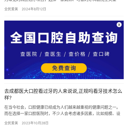
要。本文将为您介绍几家武汉本地人常去的牙科医院，包括武汉仁
全民爱美
2024年8月12日
爱口腔、…
去成都医大口腔看过牙的人来说说,正规吗看牙技术怎么
样?
在当今社会，口腔健康已经成为人们越来越重视的健康问题之一。
而在选择一家口腔医院时，不少人会考虑诸多因素，比如规模、设
备、医生水平、环境舒适度、技术水平、价格以及口碑等等。而成
全民爱美
2023年10月28日
都医大…