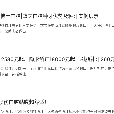
牙博士口腔|蓝天口腔种牙优势及种牙实例展示
许多缺牙患者的首要任务。本文将重点介绍滕州的万康口腔、天使牙博士
例，帮助患者做出…
2580元起、隐形矫正18000元起、树脂补牙260
就给您详细列出来。武汉清华阳光口腔作为一家出名的口腔医疗机构，提
科项目，包括种植…
损伤口腔黏膜超舒适！
挂钩假牙，也称为吸附性假牙。这种新型假牙技术不仅能够有效修复缺失