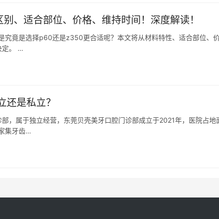
350区别、适合部位、价格、维持时间！深度解读！
但是究竟是选择p60还是z350更合适呢？本文将从材料特性、适合部位、
定。 …
立还是私立？
部，属于独立经营，东莞贝壳美牙口腔门诊部成立于2021年，医院占地
家集牙齿…