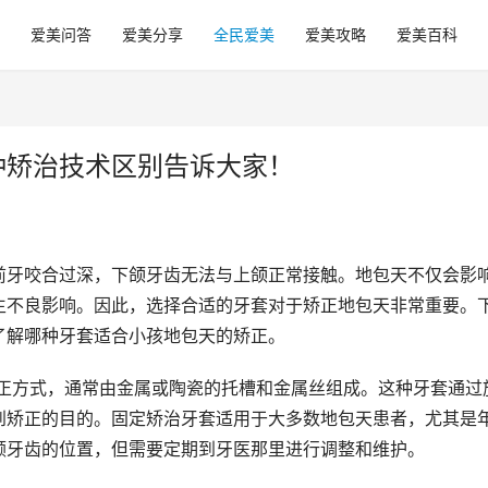
爱美问答
爱美分享
全民爱美
爱美攻略
爱美百科
种矫治技术区别告诉大家！
前牙咬合过深，下颌牙齿无法与上颌正常接触。地包天不仅会影
生不良影响。因此，选择合适的牙套对于矫正地包天非常重要。
了解哪种牙套适合小孩地包天的矫正。
矫正方式，通常由金属或陶瓷的托槽和金属丝组成。这种牙套通过
到矫正的目的。固定矫治牙套适用于大多数地包天患者，尤其是
颗牙齿的位置，但需要定期到牙医那里进行调整和维护。