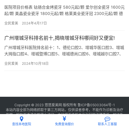
医院项目价格表 钴铬合金烤瓷牙 580元起/颗 爱尔创全瓷牙 1600元
起/颗 美晶瓷全瓷牙 1800元起/颗 格莱美全瓷牙冠 2300元起/颗 德
国威兰德全瓷牙 2800元起/颗…
全民爱美
2024年4月17日
广州增城牙科排名前十,揭晓增城牙科哪间好又便宜!
广州增城牙科医院排名前十：1、德伦口腔2、增城华医口腔3、增城
大拇指口腔4、增城暨博口腔5、增城德尚口腔6、增城越尔口腔7、
增城麦特登口腔8、增城欧文口腔9、增城金广口腔10、增城…
全民爱美
2024年10月18日
Copyright © 2023 悠悠爱美网 版权所有
鲁ICP备05003064号-1
本站内容全部为网络抓取于第三方网站，仅供读者参考，不能作为诊断及治疗
依据，如有不适请立即停止访问，本站将不承担由此引起的法律责任。如涉及
版权请
联系我们
删除。
查找本地医院
免费查询报价
联系人工客服