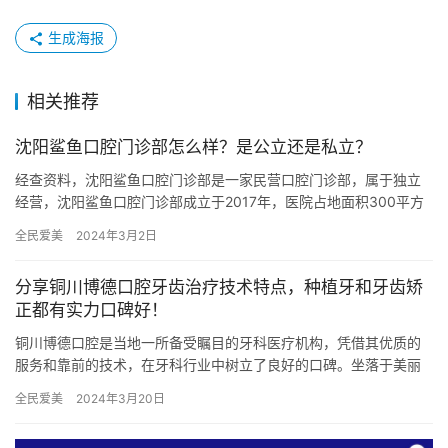
生成海报
相关推荐
沈阳鲨鱼口腔门诊部怎么样？是公立还是私立？
经查资料，沈阳鲨鱼口腔门诊部是一家民营口腔门诊部，属于独立
经营，沈阳鲨鱼口腔门诊部成立于2017年，医院占地面积300平方
米，是经过沈阳市当地监管部门批准后成立的一家集活动义齿、种…
全民爱美
2024年3月2日
分享铜川博德口腔牙齿治疗技术特点，种植牙和牙齿矫
正都有实力口碑好！
铜川博德口腔是当地一所备受瞩目的牙科医疗机构，凭借其优质的
服务和靠前的技术，在牙科行业中树立了良好的口碑。坐落于美丽
的铜川市，博德口腔致力于为每位顾客提供个性化的口腔护理方
全民爱美
2024年3月20日
案，满足…