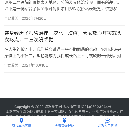
贝尔口腔医院的价格表因地区、分院及具体治疗项目而有所差异。
以下是一份综合了多个来源的贝尔口腔医院价格表概览，供您参
考： 一、种植牙价格 韩国进口种植牙：3580元起/颗 至 458…
全民爱美
2026年7月26日
亲身经历了根管治疗一次比一次疼，大家放心其实就头
次疼点，二三次没感觉
在人生的长河中，我们总会遭遇一些不期而遇的挑战，它们或许是
身体上的小插曲，却也能成为我们成长路上不可或缺的一部分。对
我而言，那次关于根管治疗的经历，便是这样一段既痛苦又充满启
全民爱美
2024年10月10日
示的旅…
Copyright © 2023 悠悠爱美网 版权所有
鲁ICP备05003064号-1
本站内容全部为网络抓取于第三方网站，仅供读者参考，不能作为诊断及治疗
依据，如有不适请立即停止访问，本站将不承担由此引起的法律责任。如涉及
版权请
联系我们
删除。
查找本地医院
免费查询报价
联系人工客服