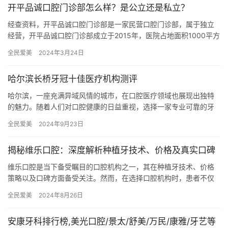
开平品诚口腔门诊部怎么样？是公立还是私立？
经查资料，开平品诚口腔门诊部是一家民营口腔门诊部，属于独立
经营，开平品诚口腔门诊部成立于2015年，医院占地面积1000平方
米，是经过江门市当地监管部门批准后成立的一家集口腔种植、…
全民爱美
2024年3月24日
哈尔滨长桥牙冠十佳医疗机构测评
哈尔滨，一座充满异域风情的城市，在口腔医疗领域也展现出独特
的魅力。随着人们对口腔健康的日益重视，选择一家专业可靠的牙
冠医疗机构显得尤为重要。本文将为您测评哈尔滨长桥牙冠十佳医
全民爱美
2024年9月23日
疗机构…
揭秘维乐口腔：深度解析种植牙技术、价格及真实口碑
维乐口腔是当下备受瞩目的口腔机构之一，其在种植牙技术、价格
策略以及口碑方面备受关注。然而，在选择口腔机构时，患者不仅
仅应该注重价格因素，更要考虑机构的信誉与实力。接下来，我们
全民爱美
2024年8月26日
将深度…
安康牙科排行榜,美光口腔/景太/舒美/万民/康雅/牙艺等