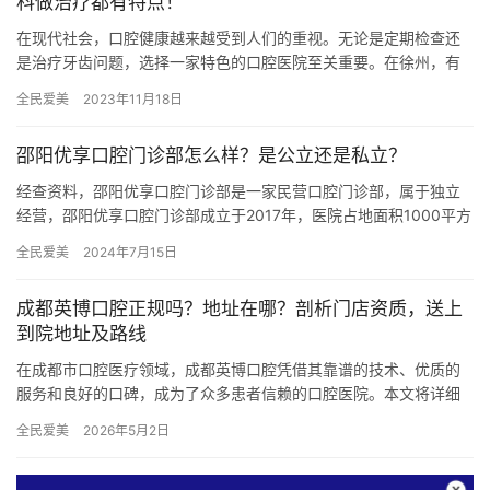
科做治疗都有特点！
在现代社会，口腔健康越来越受到人们的重视。无论是定期检查还
是治疗牙齿问题，选择一家特色的口腔医院至关重要。在徐州，有
许多出色的口腔诊所提供高质量的牙科服务，下面我们将为您介绍
全民爱美
2023年11月18日
几家值…
邵阳优享口腔门诊部怎么样？是公立还是私立？
经查资料，邵阳优享口腔门诊部是一家民营口腔门诊部，属于独立
经营，邵阳优享口腔门诊部成立于2017年，医院占地面积1000平方
米，是经过邵阳市当地监管部门批准后成立的一家集口腔种植、…
全民爱美
2024年7月15日
成都英博口腔正规吗？地址在哪？剖析门店资质，送上
到院地址及路线
在成都市口腔医疗领域，成都英博口腔凭借其靠谱的技术、优质的
服务和良好的口碑，成为了众多患者信赖的口腔医院。本文将详细
剖析成都英博口腔的门店资质，并分享其到院地址及交通路线，帮
全民爱美
2026年5月2日
助大家…