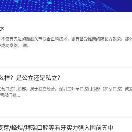
示
，不仅有先进的颞颌关节联合正畸技术，更有备受推崇的院长方朝荣。那
成功案例。 颞…
么样？是公立还是私立？
民营口腔门诊部，属于独立经营，深圳三叶草口腔门诊部（护芽口腔）成
监管部门批…
/麦芽/峰煜/拜瑞口腔等看牙实力强入围前五中