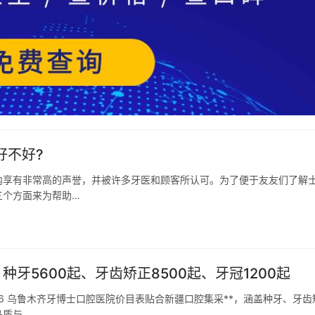
好不好?
内享有非常高的声誉，并被许多牙医和顾客所认可。为了便于友友们了解
三个方面来为帮助…
牙5600起、牙齿矫正8500起、牙冠1200起
26 乌鲁木齐牙博士口腔医院价目表贴合新疆口腔集采**，涵盖种牙、牙齿
品质与…