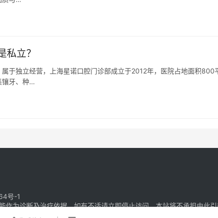
是私立？
属于独立经营，上海星诺口腔门诊部成立于2012年，医院占地面积800
集镶牙、种…
64号-1
能作为诊断及治疗依据，如有不适请立即停止访问，本站将不承担由此引