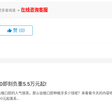
在线咨询客服
更多查询请 →
赞
(0)
即刻负重5.5万元起!
钛植口腔的人气很高，那么钛植口腔种植牙多少钱呢？来看看今天的内容
0元起美系…