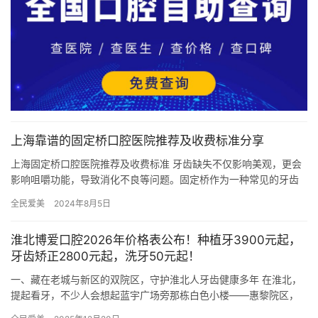
上海靠谱的固定桥口腔医院推荐及收费标准分享
上海固定桥口腔医院推荐及收费标准 牙齿缺失不仅影响美观，更会
影响咀嚼功能，导致消化不良等问题。固定桥作为一种常见的牙齿
修复方式，受到越来越多人的青睐。然而，面对上海琳琅满目的口
全民爱美
2024年8月5日
腔医…
淮北博爱口腔2026年价格表公布！种植牙3900元起，
牙齿矫正2800元起，洗牙50元起！
一、藏在老城与新区的双院区，守护淮北人牙齿健康多年 在淮北，
提起看牙，不少人会想起蓝宇广场旁那栋白色小楼——惠黎院区，
或是安邦财富中心五楼那片明亮的诊室——安邦院区。作为扎根淮