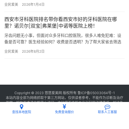
围： 儿童乳牙松动拔除：573~659元左右 全动义齿：58…
全民爱美
2026年1月4日
西安市牙科医院排名带你看西安市好的牙科医院在哪
里？诺贝尔|双宝|弗莱堡|中诺等医院上榜！
牙齿问题无小事，但面对众多牙科口腔医院，很多人难免犯难：设
备是否可靠？医生经验如何？收费是否透明？为了帮大家省去筛选
成本，我们实地探访并整理了西安10家口碑与实力兼具的牙科口腔
全民爱美
2026年8月2日
医院…
Copyright © 2023 悠悠爱美网 版权所有
鲁ICP备05003064号-1
本站内容全部为网络抓取于第三方网站，仅供读者参考，不能作为诊断及治疗
依据，如有不适请立即停止访问，本站将不承担由此引起的法律责任。如涉及
版权请
联系我们
删除。
查找本地医院
免费查询报价
联系人工客服