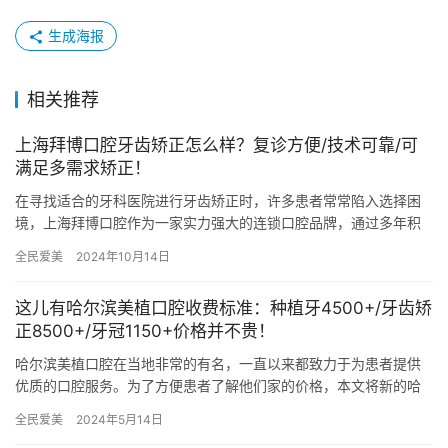
生成海报
相关推荐
上海拜博口腔牙齿矫正怎么样？复诊方便/技术可靠/可
满足多需求矫正！
在寻找适合的牙科医院进行牙齿矫正时，许多患者常常陷入选择困
境，上海拜博口腔作为一家实力强大的连锁口腔品牌，通过多年积
累的经验和优质的服务，赢得了许多患者的信任和好评。 本文将为
全民爱美
2024年10月14日
您介…
这儿有哈尔滨美植口腔收费标准：种植牙4500+/牙齿矫
正8500+/牙冠1150+价格并不贵！
哈尔滨美植口腔在当地非常的有名，一直以来都致力于为患者提供
优质的口腔服务。为了方便患者了解他们家的价格，本文将新的哈
尔滨美植口腔收费标准。 其中：种植牙4500元起、牙齿矫正850…
全民爱美
2024年5月14日