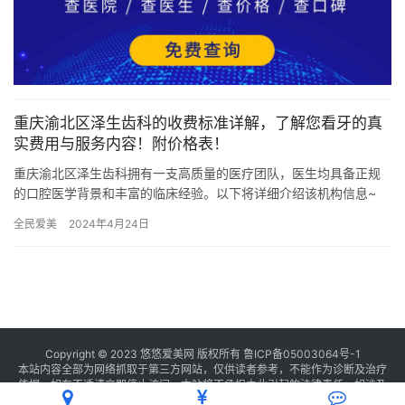
重庆渝北区泽生齿科的收费标准详解，了解您看牙的真
实费用与服务内容！附价格表！
重庆渝北区泽生齿科拥有一支高质量的医疗团队，医生均具备正规
的口腔医学背景和丰富的临床经验。以下将详细介绍该机构信息~
机构服务内容 重庆渝北区泽生齿科作为一家口腔医疗机构，提供的
全民爱美
2024年4月24日
服…
Copyright © 2023 悠悠爱美网 版权所有
鲁ICP备05003064号-1
本站内容全部为网络抓取于第三方网站，仅供读者参考，不能作为诊断及治疗
依据，如有不适请立即停止访问，本站将不承担由此引起的法律责任。如涉及
版权请
联系我们
删除。