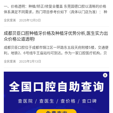
一、价格透明：种植/矫正/修复全覆盖 东莞固德口腔以清晰的价格
体系满足不同需求，热门项目参考价如下（具体以门店为准）： 种
植牙：韩国奥齿泰MS迷你种植牙4399元/颗起，美国皓圣H…
全民爱美
2025年12月3日
成都贝臣口腔种植牙价格及种植牙优势分析,医生实力出
众价格公道透明!
成都贝臣口腔位于成都市锦江区一环路东五段天府附楼5楼，交通便
利，地铁2、6号线牛王庙站均可到达。作为一家口腔医疗机构，贝
臣口腔以其高品质的种植牙项目和出色的医疗团队赢得了广大患者
全民爱美
2023年2月13日
的…