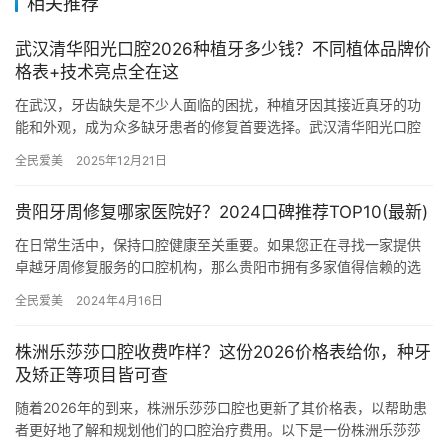
相关推荐
武汉清华阳光口腔2026种植牙多少钱？不同植体品牌价
格表+技术亮点全在这
在武汉，牙齿缺失是不少人面临的困扰，种植牙因其接近真牙的功
能和外观，成为众多缺牙患者的修复首要选择。武汉清华阳光口腔
作为当地高人气的口腔机构，2026年的种植牙收费标准备受关注。
全民爱美
2025年12月21日
下…
贵阳牙周修复哪家医院好？2024口碑推荐TOP10(最新)
在日常生活中，保持口腔健康至关重要。如果您正在寻找一家提供
卓越牙周修复服务的口腔机构，那么贵阳市拥有多家值得信赖的选
项。以下是一份 2024 年最新更新的贵阳市牙周修复口碑推荐医院…
全民爱美
2024年4月16日
株洲乐莎莎口腔收费咋样？这份2026价格表给你，种牙
及矫正等项目皆可查
随着2026年的到来，株洲乐莎莎口腔也更新了其价格表，以帮助患
者更好地了解和规划他们的口腔治疗费用。以下是一份株洲乐莎莎