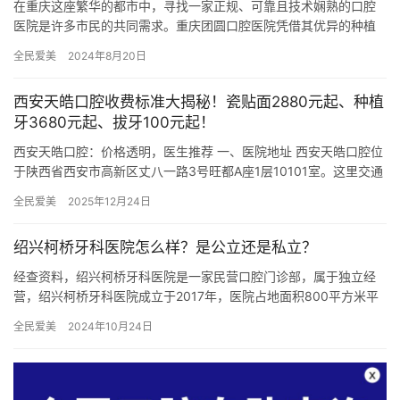
在重庆这座繁华的都市中，寻找一家正规、可靠且技术娴熟的口腔
医院是许多市民的共同需求。重庆团圆口腔医院凭借其优异的种植
牙技术和良好的患者口碑，成为了众多缺牙患者的信赖之选。本文
全民爱美
2024年8月20日
将从牙…
西安天皓口腔收费标准大揭秘！瓷贴面2880元起、种植
牙3680元起、拔牙100元起！
西安天皓口腔：价格透明，医生推荐 一、医院地址 西安天皓口腔位
于陕西省西安市高新区丈八一路3号旺都A座1层10101室。这里交通
便利，周边设施齐全，无论是自驾还是乘坐公共交通工具，…
全民爱美
2025年12月24日
绍兴柯桥牙科医院怎么样？是公立还是私立？
经查资料，绍兴柯桥牙科医院是一家民营口腔门诊部，属于独立经
营，绍兴柯桥牙科医院成立于2017年，医院占地面积800平方米平
方米，是经过绍兴当地监管部门批准后成立的一家集镶牙、种植牙…
全民爱美
2024年10月24日