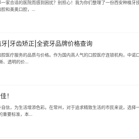
择一家合适的医院而感到困扰？别担心！我为你们整理了一份西安种植牙
口腔和美奥口腔，…
植牙|牙齿矫正|全瓷牙品牌价格查询
口腔医疗服务的品质与价格。作为国内高人气的口腔医疗连锁机构，中诺
晰、透明的价…
术佳！
升自信，为生活增添色彩。在常州，对于追求精致生活的市民来说，选择
的重要标准，本…